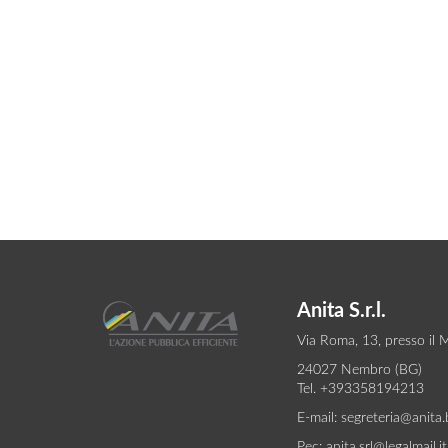
Anita S.r.l.
Via Roma, 13, presso il 
24027 Nembro (BG)
Tel. +393358194213
E-mail:
segreteria@anita.b
Pec:
anita.srl@legalmail.it