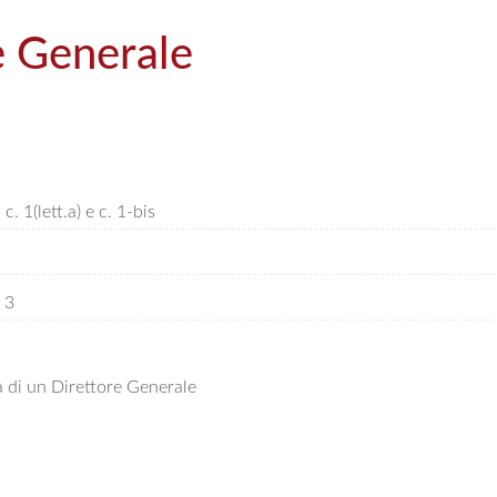
re Generale
. 1(lett.a) e c. 1-bis
 3
a di un Direttore Generale