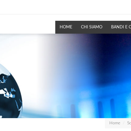
HOME
CHI SIAMO
BANDI E 
Home
So