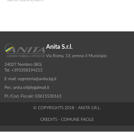
ALTRI CONTENUTI
Anita S.r.l.
Via Roma, 13, presso il Municipio
24027 Nembro (BG)
Tel. +393358194213
E-mail:
segreteria@anita.bg.it
Pec:
anita.srl@legalmail.it
P.I./Cod. Fiscale: 03615530163
© COPYRIGHTS 2018 - ANITA S.R.L.
CREDITS -
COMUNE FACILE